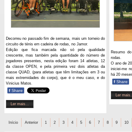
Decorreu no passado fim de semana, mais um torneio do
circuito de ténis em cadeira de rodas, no Jamor.
Edição que fica marcada não só pela qualidade
Resumo do 
crescente, mas também pela quantidade do número de
rodas.
jogadores presentes, nesta edição foram 14 atletas, 12
O ano de 20
da classe OPEN, e pela primeira vez dois atletas da
iniciei-me 
classe QUAD, (para atletas que têm limitações em 3 ou
há 20 mese
mais extremidades do corpo), que é o meu caso, e do
f
Share
Vinicius Matos.
f
Share
Ler mais.
Ler mais...
Início
Anterior
1
2
3
4
5
6
7
8
9
10