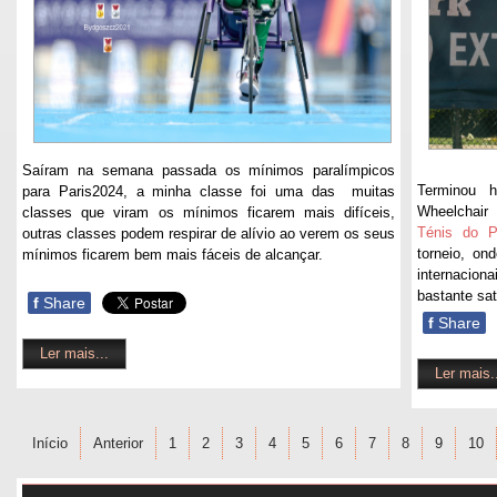
Saíram na semana passada os mínimos paralímpicos
Terminou 
para Paris2024, a minha classe foi uma das muitas
Wheelchair 
classes que viram os mínimos ficarem mais difíceis,
Ténis do P
outras classes podem respirar de alívio ao verem os seus
torneio, on
mínimos ficarem bem mais fáceis de alcançar.
internacion
bastante sa
f
Share
f
Share
Ler mais...
Ler mais.
Início
Anterior
1
2
3
4
5
6
7
8
9
10