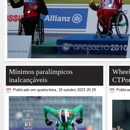
Mínimos paralímpicos
Wheel
inalcançáveis
CTPor
Publicado em quarta-feira, 18 outubro 2023 20:29
Publica