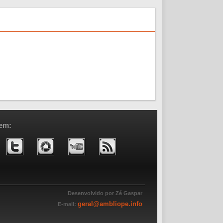
em:
Desenvolvido por Zé Gaspar
geral@ambliope.info
E-mail: