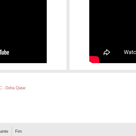
C - Doha Qatar
uinte
Fim