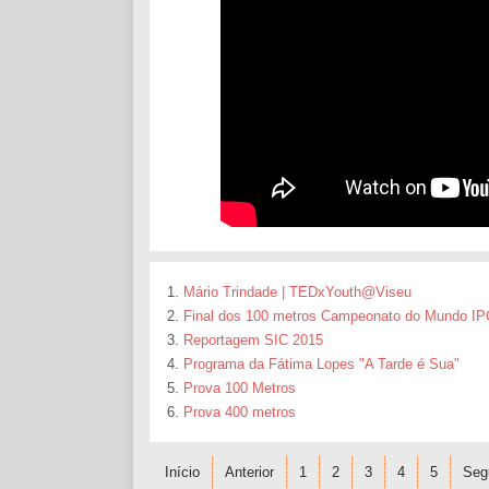
Mário Trindade | TEDxYouth@Viseu
Final dos 100 metros Campeonato do Mundo IP
Reportagem SIC 2015
Programa da Fátima Lopes "A Tarde é Sua"
Prova 100 Metros
Prova 400 metros
Início
Anterior
1
2
3
4
5
Seg