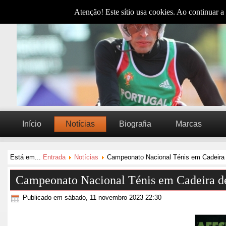
Atenção! Este sítio usa cookies. Ao continuar a 
Início
Notícias
Biografia
Marcas
Está em...
Entrada
Notícias
Campeonato Nacional Ténis em Cadeira
Campeonato Nacional Ténis em Cadeira d
Publicado em sábado, 11 novembro 2023 22:30