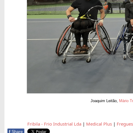
Joaquim Leitão,
Mário T
Fribila - Frio Industrial Lda
|
Medical Plus
|
Fregues
f
Share